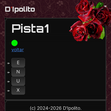
D
'
Ipolito
en
Pista1
voltar
E
N
U
X
(c) 2024-2026 D'Ipolito.