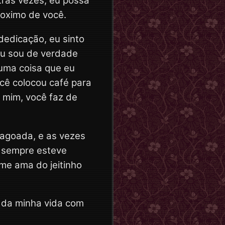
tras vezes, eu possa
roximo de você.
dedicação, eu sinto
 eu sou de verdade
guma coisa que eu
cê colocou café para
 mim, você faz de
magoada, e as vezes
ê sempre esteve
me ama do jeitinho
o da minha vida com