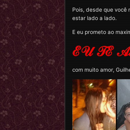
Pois, desde que você 
estar lado a lado.
E eu prometo ao maxim
ℰ𝒰 𝒯ℰ 
com muito amor, Guilhe