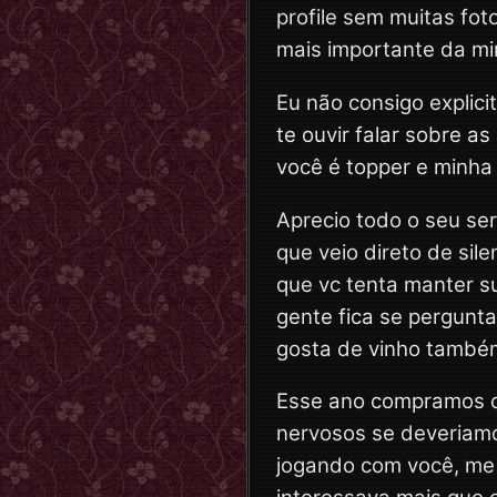
profile sem muitas fot
mais importante da mi
Eu não consigo explici
te ouvir falar sobre as
você é topper e minha 
Aprecio todo o seu ser
que veio direto de sile
que vc tenta manter su
gente fica se pergunt
gosta de vinho també
Esse ano compramos o
nervosos se deveriamo
jogando com você, me 